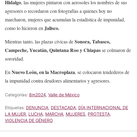
Hidalgo
, las mujeres pintaron con aerosoles los nombres de sus
agresores o recordaron con fotografías a quienes hoy no
marcharon, mujeres que acumulan la estadística de impunidad,
Jalisco.
como lo hicieron en
Sonora, Tabasco,
Mientras tanto, las plazas cívicas de
Campeche, Yucatán, Quintana Roo y Chiapas
se colmaron de
sororidad.
Nuevo León, en la Macroplaza
En
, se colocaron tendederos de
la impunidad contra deudores alimentarios y agresores.
Categorías:
8m2024
,
Valle de México
Etiquetas:
DENUNCIA
,
DESTACADA
,
DÍA INTERNACIONAL DE
LA MUJER
,
LUCHA
,
MARCHA
,
MUJERES
,
PROTESTA
,
VIOLENCIA DE GÉNERO