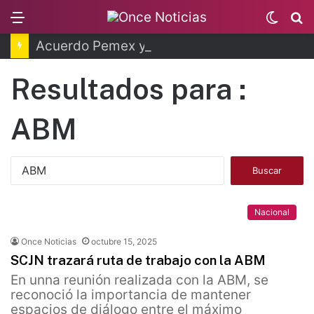
Menu
Switc
B
skin
Acuerdo Pemex y Petrobras en fase de ejecución
Resultados para :
ABM
B
u
s
c
Nacional
a
r
Once Noticias
octubre 15, 2025
:
SCJN trazará ruta de trabajo con la ABM
En unna reunión realizada con la ABM, se
reconoció la importancia de mantener
espacios de diálogo entre el máximo