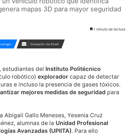
 un vehículo robótico que identifica
 genera mapas 3D para mayor seguridad
1 minuto de lectura
ssenger
Compartir vía Email
, estudiantes del
Instituto Politécnico
culo robótico)
explorador
capaz de detectar
ras e incluso la presencia de gases tóxicos.
rantizar mejores medidas de seguridad
para
ina Abigail Gallo Meneses, Yesenia Cruz
ménez, alumnas de la
Unidad Profesional
ologías Avanzadas (UPIITA)
. Para ello