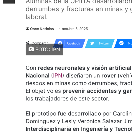
Alumnas de la UPIITA desarrollaron
derrumbes y fracturas en minas y
laboral.
Once Noticias
octubre 5, 2025
Compartir
Facebook
Twitter
Me
FOTO: IPN
Con
redes neuronales
y visión artificial
Nacional
(
IPN
) diseñaron un
rover
(vehí
riesgos en minas como derrumbes, fractu
El objetivo es
prevenir accidentes y ga
los trabajadores de este sector.
El prototipo fue desarrollado por Carol
Domínguez y Lesly Verónica Salazar Ji
Interdisciplinaria en Ingeniería y Tecn