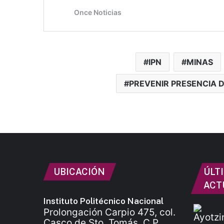
IPN
MINAS
PREVENIR PRESENCIA 
UBICACIÓN
ÚLT
ACT
Instituto Politécnico Nacional
Prolongación Carpio 475, col.
Casco de Sto. Tomás, C.P.