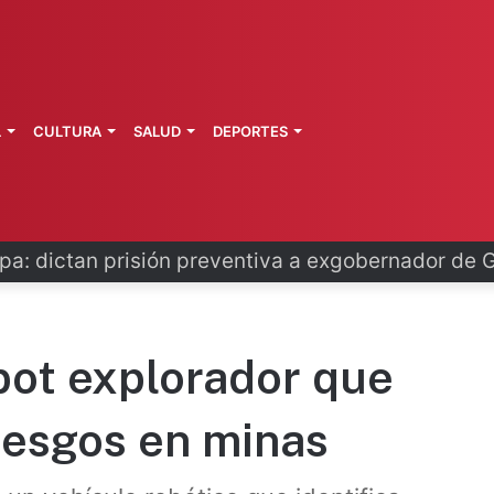
L
CULTURA
SALUD
DEPORTES
o se disculpa tras polémico plan de FIFA
bot explorador que
iesgos en minas