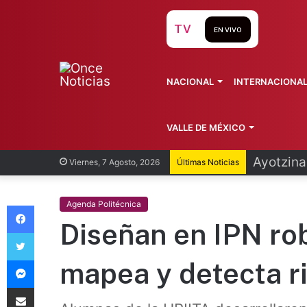
TV
EN VIVO
NACIONAL
INTERNACIONA
VALLE DE MÉXICO
Infantin
Viernes, 7 Agosto, 2026
Últimas Noticias
Facebook
Agenda Politécnica
Diseñan en IPN ro
Twitter
Messenger
mapea y detecta r
Compartir vía Email