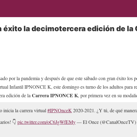
 éxito la decimotercera edición de la 
sado por la pandemia y después de que este sábado con gran éxito los p
irtual Infantil IPNONCE K, este domingo es turno de los adultos para re
Carrera IPNONCE K
era edición de la
, por primera vez en su modali
o inicia la carrera virtual
#IPNOnceK
2020-2021. ¿Y tú, de qué manera 
arios! 👇
pic.twitter.com/oC6JgWfEMy
— El Once (@CanalOnceTV