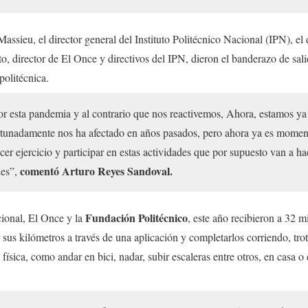
ssieu, el director general del Instituto Politécnico Nacional (IPN), el
to, director de El Once y directivos del IPN, dieron el banderazo de sal
politécnica.
r esta pandemia y al contrario que nos reactivemos, Ahora, estamos ya
ortunadamente nos ha afectado en años pasados, pero ahora ya es mome
er ejercicio y participar en estas actividades que por supuesto van a ha
comentó
Arturo Reyes Sandoval.
des”,
Fundación Politécnico
cional, El Once y la
, este año recibieron a 32 mi
ar sus kilómetros a través de una aplicación y completarlos corriendo, t
física, como andar en bici, nadar, subir escaleras entre otros, en casa o 