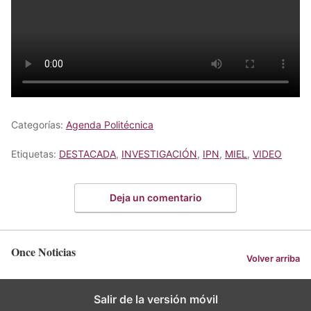
Categorías:
Agenda Politécnica
Etiquetas:
DESTACADA
,
INVESTIGACIÓN
,
IPN
,
MIEL
,
VIDEO
Deja un comentario
Once Noticias
Volver arriba
Salir de la versión móvil