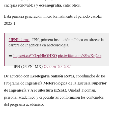
oceanografía
energías renovables y
, entre otros.
Esta primera generación inició formalmente el período escolar
2025-1.
#IPNInforma
| IPN, primera institución pública en ofrecer la
carrera de Ingeniería en Meteorología.
➡️
https://t.co/TGzpHhOHXO
pic.twitter.com/z8lwXrj2ke
— IPN (@IPN_MX)
October 20, 2024
Leodegaria Sansón Reyes
De acuerdo con
, coordinador de los
ngeniería Metereológica de la Escuela Superior
Programa de I
de Ingeniería y Arquitectura (ESIA)
, Unidad Ticomán,
personal académico y especialistas conformaron los contenidos
del programa académico.