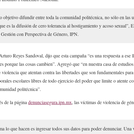
objetivo difundir entre toda la comunidad politécnica, no sólo en las 
ue es la difusión de cero tolerancia al hostigamiento y acoso sexual”, 
e Gestión con Perspectiva de Género, IPN.
 Arturo Reyes Sandoval, dijo que esta campaña “es una respuesta a ese l
ntes porque las cosas cambien”. Agregó que “en nuestra casa de estudio
e violencia que atentan contra las libertades que son fundamentales para 
rales escolares libres de todo ejercicio del poder que limite o atente co
omunidad politécnica”.
és de la página
denunciasegura.ipn.mx
, las víctimas de violencia de g
rma lo que hacen es ingresar todos sus datos para poder denunciar. Una 