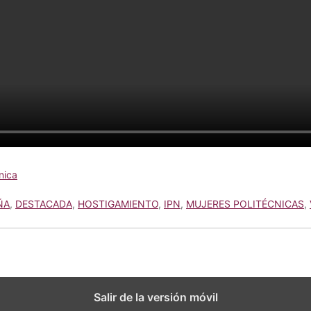
nica
ÑA
,
DESTACADA
,
HOSTIGAMIENTO
,
IPN
,
MUJERES POLITÉCNICAS
,
Salir de la versión móvil