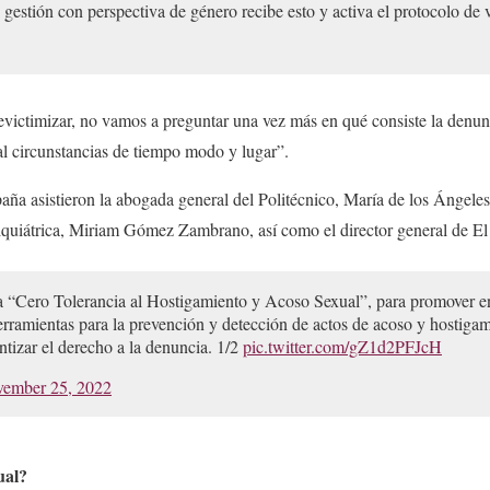
 gestión con perspectiva de género recibe esto y activa el protocolo de 
evictimizar, no vamos a preguntar una vez más en qué consiste la denun
al circunstancias de tiempo modo y lugar”.
aña asistieron la abogada general del Politécnico, María de los Ángeles 
iquiátrica, Miriam Gómez Zambrano, así como el director general de El
“Cero Tolerancia al Hostigamiento y Acoso Sexual”, para promover en
rramientas para la prevención y detección de actos de acoso y hostigami
tizar el derecho a la denuncia. 1/2
pic.twitter.com/gZ1d2PFJcH
ember 25, 2022
ual?