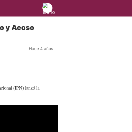
to y Acoso
Hace 4 años
acional (IPN) lanzó la