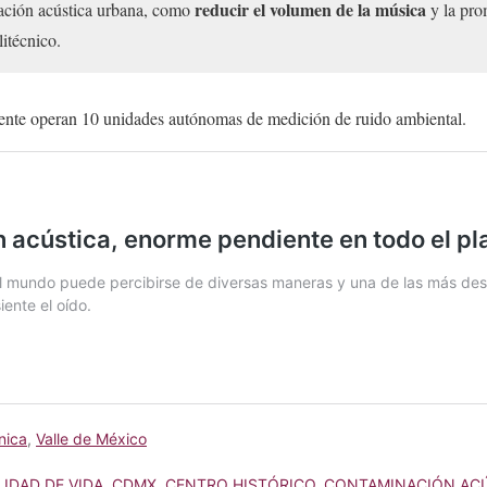
reducir el volumen de la música
ación acústica urbana, como
y la pro
litécnico.
ente operan 10 unidades autónomas de medición de ruido ambiental.
nica
,
Valle de México
LIDAD DE VIDA
,
CDMX
,
CENTRO HISTÓRICO
,
CONTAMINACIÓN AC