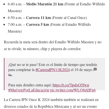
Medio Maratón 21 km
6:40 a.m. –
(Frente al Estadio Wilfrido
Massieu)
Carrera 11 km
6:50 a.m. –
(Frente al Canal Once)
Carrera 5 km
7:00 a.m. –
(Frente al Estadio Wilfrido
Massieu)
Recuerda la meta será dentro del Estadio Wilfrido Massieu y no
se te olvide, tu número, chip y playera de corredor.
¡Qué no se te pase! Este es el límite de tiempo que tendrás
para completar la
#CarreraIPN11K2024
el 19 de mayo 🏁
👟.
Para más detalles entra aquí:
https://t.co/7lpdxO5fwn
#MuévetePorLaEducación
pic.twitter.com/WLO8ekIFn6
— El Once (@CanalOnceTV)
May 15, 2024
La Carrera IPN Once K 2024 también también se realizará en
diversos estados de la República Mexicana y al ser un evento