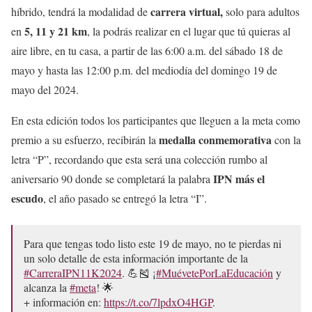
carrera virtual,
híbrido, tendrá la modalidad de
solo para adultos
5, 11 y 21 km
en
, la podrás realizar en el lugar que tú quieras al
aire libre, en tu casa, a partir de las 6:00 a.m. del sábado 18 de
mayo y hasta las 12:00 p.m. del mediodía del domingo 19 de
mayo del 2024.
En esta edición todos los participantes que lleguen a la meta como
medalla conmemorativa
premio a su esfuerzo, recibirán la
con la
letra “P”, recordando que esta será una colección rumbo al
IPN más el
aniversario 90 donde se completará la palabra
escudo
, el año pasado se entregó la letra “I”.
Para que tengas todo listo este 19 de mayo, no te pierdas ni
un solo detalle de esta información importante de la
#CarreraIPN11K2024
. 💪🎽 ¡
#MuévetePorLaEducación
y
alcanza la
#meta
! 🌟
+ información en:
https://t.co/7lpdxO4HGP
.