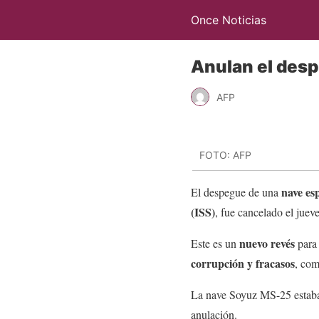
Once Noticias
Anulan el desp
AFP
FOTO: AFP
nave es
El despegue de una
(ISS)
, fue cancelado el juev
nuevo revés
Este es un
para 
corrupción y fracasos
, com
La nave Soyuz MS-25 estaba
anulación.