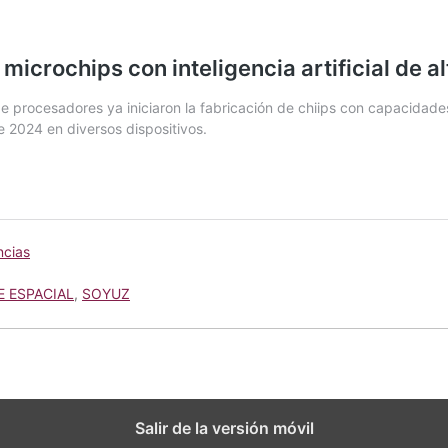
cias
E ESPACIAL
,
SOYUZ
Salir de la versión móvil