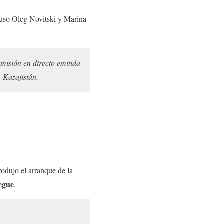
uso Oleg Novitski y Marina
smisión en directo emitida
 Kazajistán.
rodujo el arranque de la
pegue
.