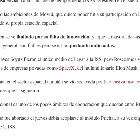
usa
enviada a la Luna desde tiempos de la URSS se estrelló en el suelo 
o las ambiciones de Moscú, que quiere poner fin a su participación en 
de su propia estación espacial.
limitado por su falta de innovación
ién se ve
, ya que la mayoría de su
quedando anticuadas.
n general, son fiables pero se están
aves Soyuz fueron el único medio de llegar a la ISS, pero Roscosmos s
cia de empresas privadas como
SpaceX
, del multimillonario Elon Musk.
al en el sector espacial también se vio socavada por la
ofensiva rusa c
ones que la siguieron.
acional es uno de los pocos ámbitos de cooperación que quedan entre R
 fue abortado el jueves debía acoplarse al módulo Prichal, a su vez 
e la ISS.