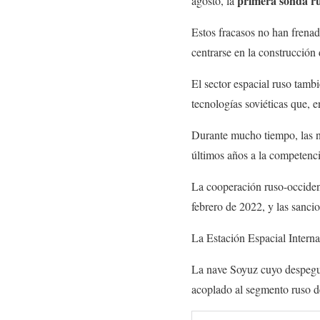
primera sonda r
agosto, la
Estos fracasos no han frenad
centrarse en la construcción 
El sector espacial ruso tamb
tecnologías soviéticas que, e
Durante mucho tiempo, las n
últimos años a la competen
La cooperación ruso-occident
febrero de 2022, y las sanci
La Estación Espacial Intern
La nave Soyuz cuyo despegue
acoplado al segmento ruso d