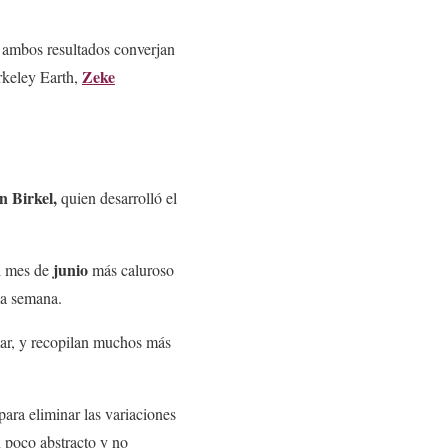
 ambos resultados converjan
Zeke
erkeley Earth,
n Birkel,
quien desarrolló el
junio
el mes de
más caluroso
a semana.
mar, y recopilan muchos más
ara eliminar las variaciones
n poco abstracto y no