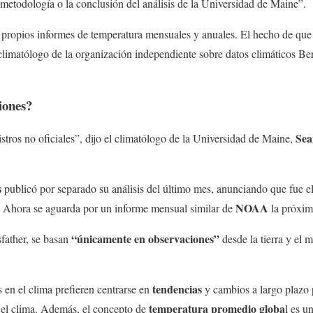
metodología o la conclusión del análisis de la Universidad de Maine”.
propios informes de temperatura mensuales y anuales. El hecho de que
l climatólogo de la organización independiente sobre datos climáticos B
iones?
Sea
istros no oficiales”, dijo el climatólogo de la Universidad de Maine,
s
publicó por separado su análisis del último mes, anunciando que fue 
NOAA
. Ahora se aguarda por un informe mensual similar de
la próxim
“únicamente en observaciones”
father, se basan
desde la tierra y el 
tendencias
s en el clima prefieren centrarse en
y cambios a largo plazo p
temperatura promedio globa
el clima. Además, el concepto de
l es u