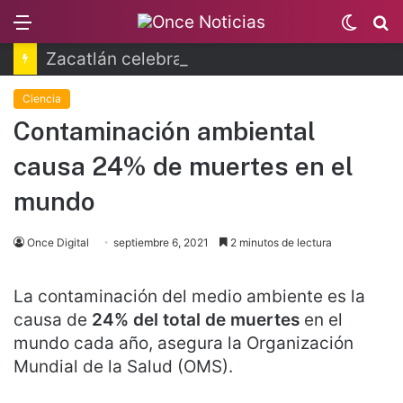
Menu
Switc
B
skin
Zacatlán celebra la Feria de la Manzana 2026
Ciencia
Contaminación ambiental
causa 24% de muertes en el
mundo
Once Digital
septiembre 6, 2021
2 minutos de lectura
La contaminación del medio ambiente es la
causa de
24% del total de muertes
en el
mundo cada año, asegura la Organización
Mundial de la Salud (OMS).