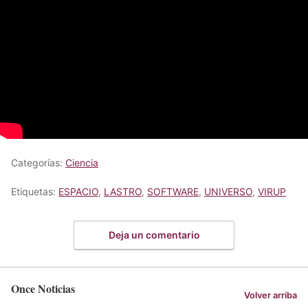
Categorías:
Ciencia
Etiquetas:
ESPACIO
,
LASTRO
,
SOFTWARE
,
UNIVERSO
,
VIRUP
Deja un comentario
Once Noticias
Volver arriba