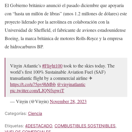
El Gobierno británico anunció el pasado diciembre que apoyaría
con “hasta un millón de libras” (unos 1.2 millones de dólares) este
proyecto liderado por la aerolínea en colaboración con la
Universidad de Sheffield, el fabricante de aviones estadounidense
Boeing, la marca británica de motores Rolls-Royce y la empresa
de hidrocarburos BP.
Virgin Atlantic’s
#Flight100
took to the skies today. The
world’s first 100% Sustainable Aviation Fuel (SAF)
transatlantic flight by a commercial airline ✈
https://t.co/u75pv9hMbb
@virginatlantic
pic.twitter.com/LJQNfxpwiT
— Virgin (@Virgin)
November 28, 2023
Categorías:
Ciencia
Etiquetas:
4DESTACADO
,
COMBUSTIBLES SOSTENIBLES
,
VUELOS COMERCIALES