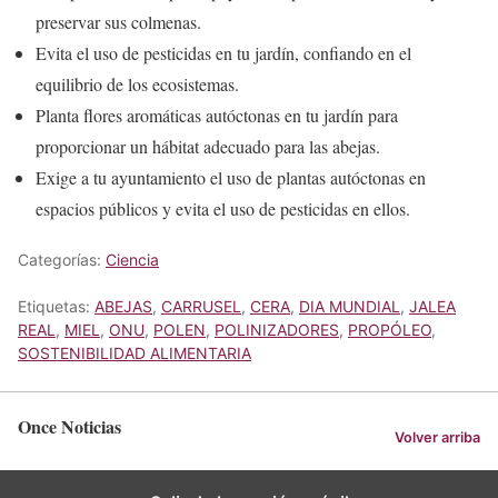
preservar sus colmenas.
Evita el uso de pesticidas en tu jardín, confiando en el
equilibrio de los ecosistemas.
Planta flores aromáticas autóctonas en tu jardín para
proporcionar un hábitat adecuado para las abejas.
Exige a tu ayuntamiento el uso de plantas autóctonas en
espacios públicos y evita el uso de pesticidas en ellos.
Categorías:
Ciencia
Etiquetas:
ABEJAS
,
CARRUSEL
,
CERA
,
DIA MUNDIAL
,
JALEA
REAL
,
MIEL
,
ONU
,
POLEN
,
POLINIZADORES
,
PROPÓLEO
,
SOSTENIBILIDAD ALIMENTARIA
Once Noticias
Volver arriba