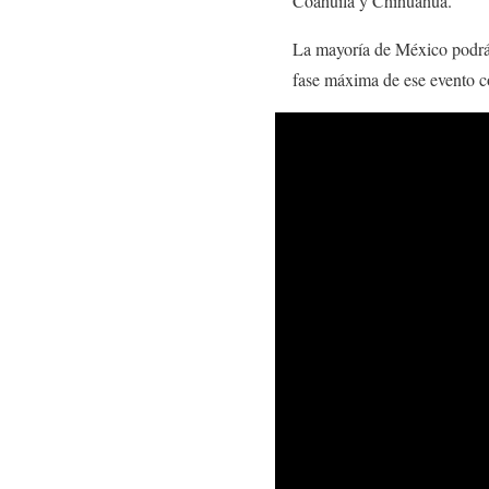
Coahuila y Chihuahua.
La mayoría de México podrá 
fase máxima de ese evento c