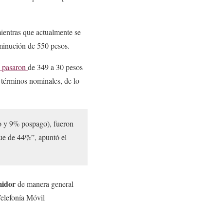
mientras que actualmente se
sminución de 550 pesos.
s pasaron
de 349 a 30 pesos
 términos nominales, de lo
o y 9% pospago), fueron
ue de 44%”, apuntó el
midor
de manera general
Telefonía Móvil