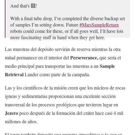
And that's 🔟!
With a final tube drop, I’ve completed the diverse backup set
of samples I’m setting down. Future
#MarsSampleReturn
robots could come for these, or if all goes well, I’ll have lots
more fascinating stuff in hand when they get here.
Las muestras del depósito servirán de reserva mientras la otra
More:
https://t.co/GqgSvdmeHt
pic.twitter.com/6oKs2wmm9m
Perseverance,
mitad permanece en el interior del
que sería el
Sample
medio principal para transportar las muestras a un
— NASA's Perseverance Mars Rover (@NASAPersevere)
January 30, 2023
Retrieval
Lander como parte de la campaña.
Las y los científicos de la misión creen que los núcleos de rocas
ígneas y sedimentarias proporcionan una excelente sección
transversal de los procesos geológicos que tuvieron lugar en
Jezero
poco después de la formación del cráter hace casi 4 mil
millones de años.
El rover también depositó una muestra atmosférica y lo que se