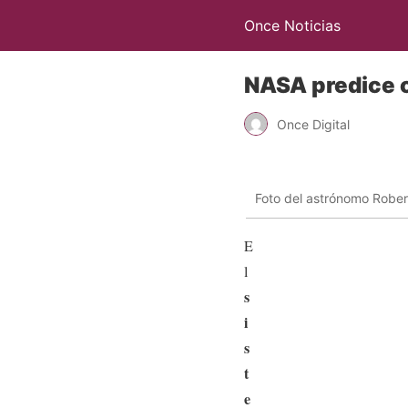
Once Noticias
NASA predice c
Once Digital
Foto del astrónomo Robe
E
l
s
i
s
t
e