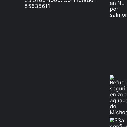
55 5166 4000. Conmutador:
55535611