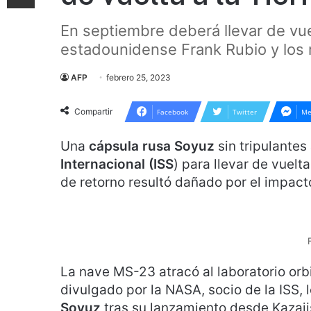
En septiembre deberá llevar de vuel
estadounidense Frank Rubio y los r
AFP
febrero 25, 2023
Compartir
Facebook
Twitter
Me
Una
cápsula rusa Soyuz
sin tripulantes
Internacional (ISS
) para llevar de vuelt
de retorno resultó dañado por el impac
La nave MS-23 atracó al laboratorio orb
divulgado por la NASA, socio de la ISS, 
Soyuz
tras su lanzamiento desde Kazaji