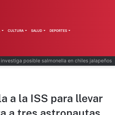
L
CULTURA
SALUD
DEPORTES
 la última ruta de Kimberly Moya
a a la ISS para llevar
ra a tres astronautas