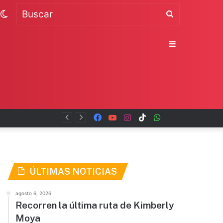
Switch
Buscar
skin
Sidebar
Facebook
YouTube
Instagram
TikTok
WhatsApp
x
ÚLTIMAS NOTICIAS
agosto 6, 2026
Recorren la última ruta de Kimberly
Moya