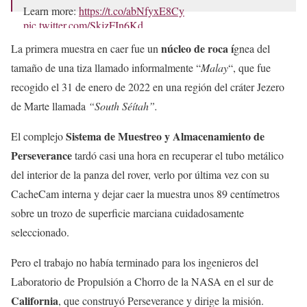
Learn more:
https://t.co/abNfyxE8Cy
pic.twitter.com/SkjzFIn6Kd
núcleo de roca í
La primera muestra en caer fue un
gnea del
— NASA's Perseverance Mars Rover (@NASAPersevere)
December 21, 2022
tamaño de una tiza llamado informalmente “
Malay
“, que fue
recogido el 31 de enero de 2022 en una región del cráter Jezero
de Marte llamada
“South Séítah”.
Sistema de Muestreo y Almacenamiento de
El complejo
Perseverance
tardó casi una hora en recuperar el tubo metálico
del interior de la panza del rover, verlo por última vez con su
CacheCam interna y dejar caer la muestra unos 89 centímetros
sobre un trozo de superficie marciana cuidadosamente
seleccionado.
Pero el trabajo no había terminado para los ingenieros del
Laboratorio de Propulsión a Chorro de la NASA en el sur de
California
, que construyó Perseverance y dirige la misión.