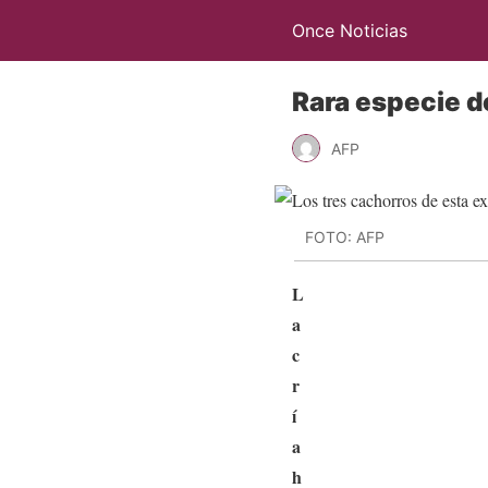
Once Noticias
Rara especie d
AFP
FOTO: AFP
L
a
c
r
í
a
h