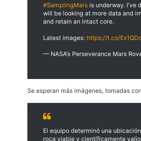
#SamplingMars
is underway. I’ve 
will be looking at more data and i
and retain an intact core.
Latest images:
https://t.co/Ex1Q
— NASA’s Perseverance Mars Ro
Se esperan más imágenes, tomadas con 
El equipo determinó una ubicación
roca viable y científicamente valio