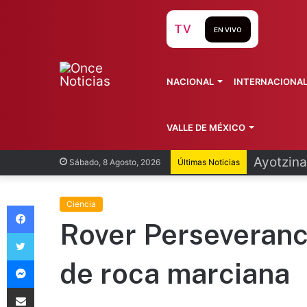
TV
EN VIVO
NACIONAL
INTERNACIONA
VALLE DE MÉXICO
Infantin
Sábado, 8 Agosto, 2026
Últimas Noticias
Facebook
Ciencia
Rover Perseveranc
Twitter
Messenger
de roca marciana
Compartir vía Email