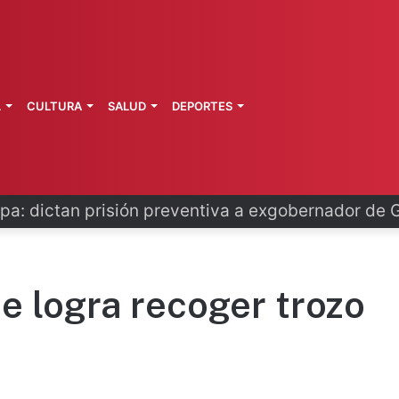
L
CULTURA
SALUD
DEPORTES
o se disculpa tras polémico plan de FIFA
e logra recoger trozo