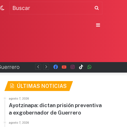
Switch
Buscar
skin
Sidebar
Facebook
YouTube
Instagram
TikTok
WhatsApp
x
ÚLTIMAS NOTICIAS
agosto 7, 2026
Ayotzinapa: dictan prisión preventiva
a exgobernador de Guerrero
agosto 7, 2026