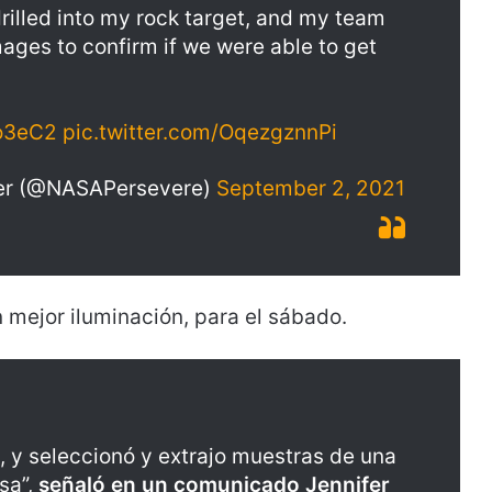
drilled into my rock target, and my team
mages to confirm if we were able to get
Do3eC2
pic.twitter.com/OqezgznnPi
ver (@NASAPersevere)
September 2, 2021
mejor iluminación, para el sábado.
, y seleccionó y extrajo muestras de una
sa”,
señaló en un comunicado Jennifer