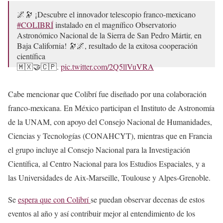
🌌🔭 ¡Descubre el innovador telescopio franco-mexicano
#COLIBRÍ
instalado en el magnífico Observatorio
Astronómico Nacional de la Sierra de San Pedro Mártir, en
Baja California! 🔭🌌, resultado de la exitosa cooperación
científica
🇲🇽🤝🇨🇵.
pic.twitter.com/2Q5llVuVRA
— Embajada de Francia en México 🇲🇽
Cabe mencionar que Colibrí fue diseñado por una colaboración
(@FranciaenMexico)
September 9, 2024
franco-mexicana. En México participan el Instituto de Astronomía
de la UNAM, con apoyo del Consejo Nacional de Humanidades,
Ciencias y Tecnologías (CONAHCYT), mientras que en Francia
el grupo incluye al Consejo Nacional para la Investigación
Científica, al Centro Nacional para los Estudios Espaciales, y a
las Universidades de Aix-Marseille, Toulouse y Alpes-Grenoble.
Se
espera que con Colibrí
se puedan observar decenas de estos
eventos al año y así contribuir mejor al entendimiento de los