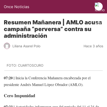
Once Noticias
Resumen Mañanera | AMLO acusa
campaña “perversa” contra su
administración
Liliana Asarel Polo
Hace 3 años
FOTO: CUARTOSCURO
07:20 |
Inicia la Conferencia Mañanera encabezada por el
presidente Andrés Manuel López Obrador (AMLO).
Cero Impunidad
07:23 |
Autoridades informaron que del periodo del 11 al 24 de