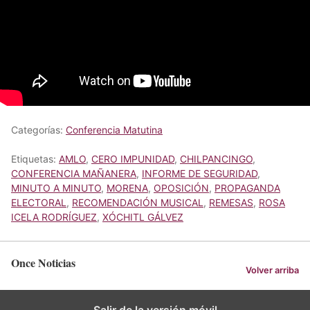
Categorías:
Conferencia Matutina
Etiquetas:
AMLO
,
CERO IMPUNIDAD
,
CHILPANCINGO
,
CONFERENCIA MAÑANERA
,
INFORME DE SEGURIDAD
,
MINUTO A MINUTO
,
MORENA
,
OPOSICIÓN
,
PROPAGANDA
ELECTORAL
,
RECOMENDACIÓN MUSICAL
,
REMESAS
,
ROSA
ICELA RODRÍGUEZ
,
XÓCHITL GÁLVEZ
Once Noticias
Volver arriba
Salir de la versión móvil