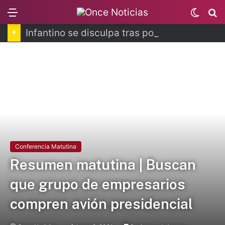
Menu
Switc
B
skin
Infantino se disculpa tras polémico plan de FIFA
Conferencia Matutina
Resumen matutina | Buscan
que grupo de empresarios
compren avión presidencial