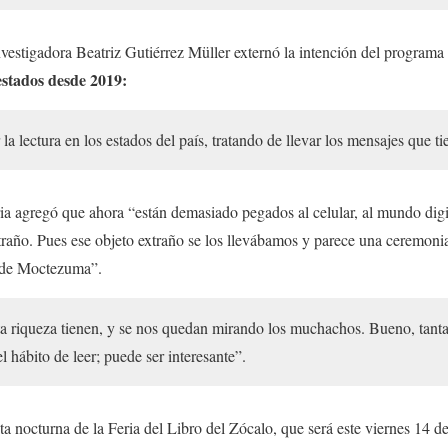
investigadora Beatriz Gutiérrez Müller externó la intención del program
 estados desde 2019:
 lectura en los estados del país, tratando de llevar los mensajes que tie
ia agregó que ahora “están demasiado pegados al celular, al mundo digita
raño. Pues ese objeto extraño se los llevábamos y parece una ceremoni
o de Moctezuma”.
a riqueza tienen, y se nos quedan mirando los muchachos. Bueno, tanta 
el hábito de leer; puede ser interesante”.
 nocturna de la Feria del Libro del Zócalo, que será este viernes 14 d