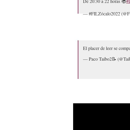
De 20:30 a 22 horas 📚
#
— #FILZócalo2022 (@F
El placer de leer se comp
— Paco Taibo2📝 (@Tai