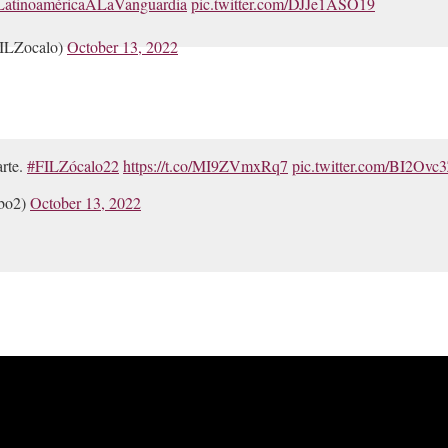
LatinoaméricaALaVanguardia
pic.twitter.com/DJJe1ASO19
ILZocalo)
October 13, 2022
arte.
#FILZócalo22
https://t.co/MI9ZVmxRq7
pic.twitter.com/BI2Ov
bo2)
October 13, 2022