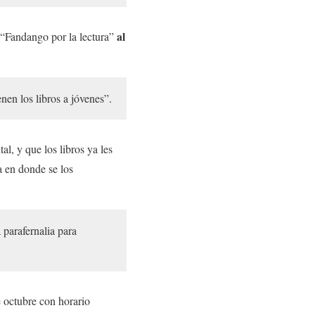
al
a “Fandango por la lectura”
nen los libros a jóvenes”.
l, y que los libros ya les
a en donde se los
parafernalia para
e octubre con horario