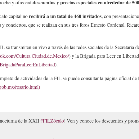
descuentos y precios especiales en alrededor de 500 
 noche y ofrecerá
recibirá a un total de 460 invitados,
calo capitalino
con presentaciones
y conciertos, que se realizan en sus tres foros Ernesto Cardenal, Ric
IL se transmiten en vivo a través de las redes sociales de la Secretaría 
ook.com/Cultura.Ciudad.de.Mexico/
) y la Brigada para Leer en Libertad
/BrigadaParaLeerEnLibertad
).
pleto de actividades de la FIL se puede consultar la página oficial de l
gob.mx/rosario.html)
 nocturna de la XXII
#FILZócalo
! Ven y conoce los descuentos y promo