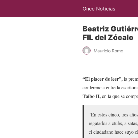
Once Noticias
Beatriz Gutiérr
FIL del Zócalo
Mauricio Romo
“El placer de leer”,
la prem
conferencia entre la escritor
Taibo II,
en la que se compar
“En estos cinco, tres año
regalados a clubs, a sala
el ciudadano hace suyo el 