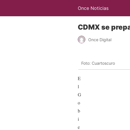
Once Noticias
CDMX se prepar
Once Digital
Foto: Cuartoscuro
E
l
G
o
b
i
e