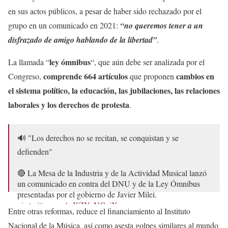
en sus actos públicos, a pesar de haber sido rechazado por el
grupo en un comunicado en 2021:
“no queremos tener a un
disfrazado de amigo hablando de la libertad”
.
ley ómnibus
La llamada “
“, que aún debe ser analizada por el
comprende 664 artículos
cambios en
Congreso,
que proponen
el sistema político, la educación, las jubilaciones, las relaciones
laborales y los derechos de protesta
.
🔊 "Los derechos no se recitan, se conquistan y se
defienden"
🔴 La Mesa de la Industria y de la Actividad Musical lanzó
un comunicado en contra del DNU y de la Ley Ómnibus
presentadas por el gobierno de Javier Milei.
pic.twitter.com/mKZYvNCujX
Entre otras reformas, reduce el financiamiento al Instituto
— El Destape (@eldestapeweb)
January 4, 2024
Nacional de la Música, así como asesta golpes similares al mundo