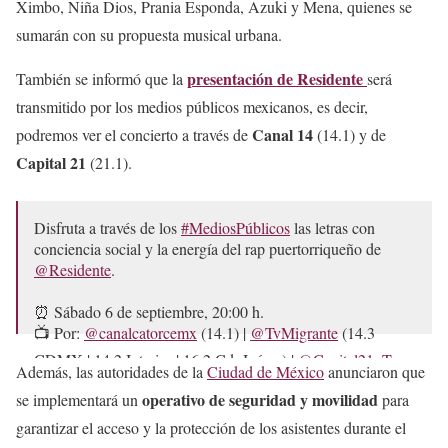
Ximbo, Niña Dios, Prania Esponda, Azuki y Mena, quienes se
(@CulturaCiudadMx)
September 4, 2025
sumarán con su propuesta musical urbana.
presentación de Residente
También se informó que la
será
transmitido por los medios públicos mexicanos, es decir,
Canal 14
podremos ver el concierto a través de
(14.1) y de
Capital 21
(21.1).
Disfruta a través de los
#MediosPúblicos
las letras con
conciencia social y la energía del rap puertorriqueño de
@Residente
.
⏰ Sábado 6 de septiembre, 20:00 h.
📺 Por:
@canalcatorcemx
(14.1) |
@TvMigrante
(14.3
CDMX | 14.2 Interior | 16.2 Cd. Juárez) |
@Capital21_Tv
Además, las autoridades de la
Ciudad de México
anunciaron que
(21.1)
operativo de seguridad y movilidad
se implementará un
para
📻…
pic.twitter.com/nVMWWXIFJF
garantizar el acceso y la protección de los asistentes durante el
— SPR México (@SPRMexico)
September 5, 2025