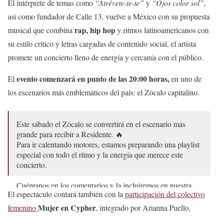
El intérprete de temas como
“Atrévete-te-te”
y
“Ojos color sol”
,
así como fundador de Calle 13, vuelve a México con su propuesta
rap, hip hop
musical que combina
y ritmos latinoamericanos con
su estilo crítico y letras cargadas de contenido social, el artista
promete un concierto lleno de energía y cercanía con el público.
evento comenzará en punto de las 20:00 horas,
El
en uno de
los escenarios más emblemáticos del país: el Zócalo capitalino.
Este sábado el Zócalo se convertirá en el escenario más
grande para recibir a Residente. 🔥
Para ir calentando motores, estamos preparando una playlist
especial con todo el ritmo y la energía que merece este
concierto.
Cuéntanos en los comentarios y la incluiremos en nuestra…
El espectáculo contará también con la
participación del colectivo
pic.twitter.com/AgeMJJuaCe
Mujer en Cypher
femenino
, integrado por Arianna Puello,
— Secretaría de Cultura de la Ciudad de México