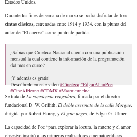
Estados Unidos.
tres
Durante los fines de semana de marzo se podrá disfrutar de
cintas clásicas,
estrenadas entre 1914 y 1934, con la pluma del
autor de “El cuervo” como punto de partida.
¿Sabías qué Cineteca Nacional cuenta con una publicación
mensual la cual contiene la información de la programación
del mes en curso?
¡Y además es gratis!
Descúbrelo en este video
#Cineteca
#EdgarAllanPoe
#CineAfricano
#CDMX
#Masqueuncine
Se trata de
La conciencia vengadora
, filmada por el director
pic.twitter.com/LZGkQ2cRoZ
fundacional D. W. Griffith;
El doble asesinato de la calle Morgue
,
— Cineteca Nacional (@CinetecaMexico)
March 14, 2025
dirigida por Robert Florey, y
El gato negro
, de Edgar G. Ulmer.
La capacidad de Poe “para explorar la locura, la muerte y el amor
obsesivo inspiró a los primeros realizadores cinematográficos,