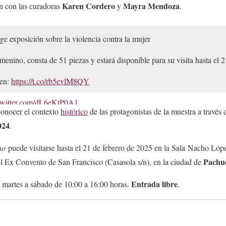
Karen Cordero
Mayra Mendoza
ón con las curadoras
y
.
e exposición sobre la violencia contra la mujer
emenino, consta de 51 piezas y estará disponible para su visita hasta el 
 en:
https://t.co/rb5evlM8QY
.twitter.com/dL6eKtP0A1
conocer el contexto
histórico
de las protagonistas de la muestra a través 
November 7, 2024
024
.
no
puede visitarse hasta el 21 de febrero de 2025 en la Sala Nacho Lóp
Pachuc
el Ex Convento de San Francisco (Casasola s/n), en la ciudad de
Entrada libre
e martes a sábado de 10:00 a 16:00 horas.
.