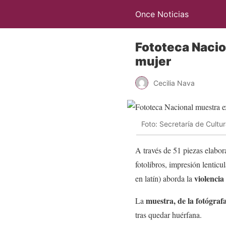
Once Noticias
Fototeca Nacio
mujer
Cecilia Nava
Foto: Secretaría de Cultu
A través de 51 piezas elabo
fotolibros, impresión lenticu
violencia
en latín) aborda la
muestra, de la fotógra
La
tras quedar huérfana.