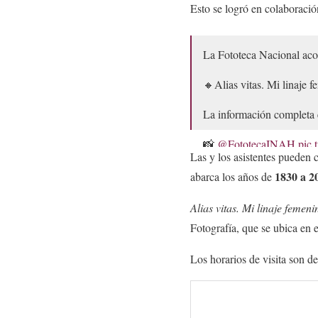
Esto se logró en colaboraci
La Fototeca Nacional acog
🔸Alias vitas. Mi linaje f
La información completa
📸
@FototecaINAH
pic
Las y los asistentes pueden 
— INAH (@INAHmx)
1830 a 2
abarca los años de
Alias vitas. Mi linaje femeni
Fotografía, que se ubica en 
Los horarios de visita son d