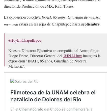
director de Producción de JMX, Raúl Torres.
La exposición colectiva
INAH, 85 años: Guardián de nuestra
septiembre
memoria
estará en las rejas de Chapultepec hasta
.
#HoyEnChapultepec
Nuestra Directora Ejecutiva en compañía del Antropólogo
Diego Prieto, Director General del
@INAHmx
inauguró la
exposición "INAH, 85 años, Guardian de Nuestra
Memoria".
Puedes visitarla en la galería Acuario Reforma de las Rejas
de Chapultepec.
pic.twitter.com/RiJ28ZtRJ9
— Bosque De Chapultepec (@ChapultepecCDMX)
August
3, 2024