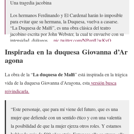
Una tragedia jacobina
Los hermanos Ferdinando y El Cardenal harán lo imposible
para evitar que su hermana, la Duquesa, vuelva a casarse.
“La Duquesa de Malfi”, es una obra clásica del teatro
jacobino escrita por John Webster, la cual te envuelve con su
intensidad, diálogos…
pic.twitter.com/NPqplUwKyO
Inspirada en la duquesa Giovanna d’Ar
— Instituto Nacional de Bellas Artes y Literatura
(@bellasartesinba)
June 15, 2025
agona
La duquesa de Malfi
La obra de la “
” está inspirada en la trágica
vida de la duquesa Giovanna d’Aragona, esta
versión busca
reivindicarla.
“Este personaje, que para mí viene del futuro, que es una
mujer que defiende con un sentido ético y con una valentía
la posibilidad de que la mujer ejerza otros roles. Y estamos