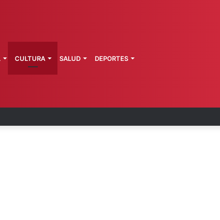
L
CULTURA
SALUD
DEPORTES
 la última ruta de Kimberly Moya