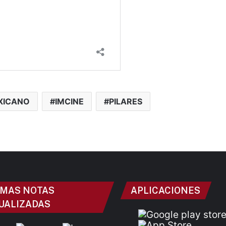
XICANO
IMCINE
PILARES
IMAS NOTAS
APLICACIONES
UALIZADAS