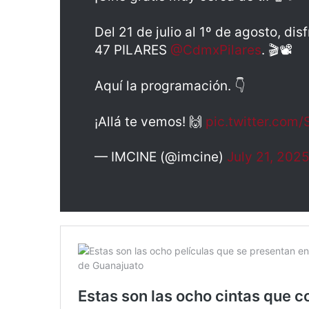
Del 21 de julio al 1º de agosto, di
47 PILARES
@CdmxPilares
. 🎬📽
Aquí la programación. 👇
¡Allá te vemos! 🙌
pic.twitter.co
— IMCINE (@imcine)
July 21, 202