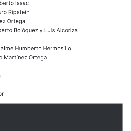
lberto Issac
uro Ripstein
nez Ortega
berto Bojóquez y Luis Alcoriza
 Jaime Humberto Hermosillo
lo Martínez Ortega
a
or