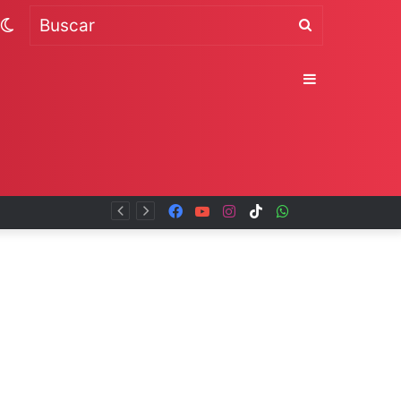
Switch
Buscar
skin
Sidebar
Facebook
YouTube
Instagram
TikTok
WhatsApp
x