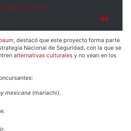
)
August 23, 2025
nbaum
, destacó que este proyecto forma parte
strategia Nacional de Seguridad, con la que se
ntren
alternativas culturales
y no vean en los
concursantes:
oy mexicana
(mariachi).
te
.
ir
.