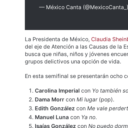
— México Canta (@MexicoCanta_
La Presidenta de México,
Claudia Shei
del eje de Atención a las Causas de la E
busca que niñas, niños y jóvenes encue
grupos delictivos una opción de vida.
En esta semifinal se presentarán ocho 
Carolina Imperial
con
Yo también s
Dama Morr
con
Mi lugar
(pop).
Edith González
con
Me vale perder
Manuel Luna
con
Ya no
.
Isaías González
con
No puedo dorm