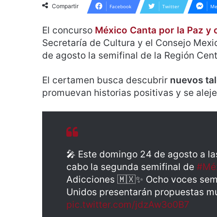
Compartir
Facebook
Twitter
Me
El concurso
México Canta por la Paz y 
Secretaría de Cultura y el Consejo Mex
de agosto la semifinal de la Región Cen
El certamen busca descubrir
nuevos ta
promuevan historias positivas y se alejen
🎤 Este domingo 24 de agosto a las
cabo la segunda semifinal de
#Mé
Adicciones 🇲🇽✨ Ocho voces semif
Unidos presentarán propuestas mu
pic.twitter.com/jdzAw3o0B7