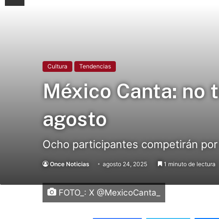
Cultura
Tendencias
México Canta: no t
agosto
Ocho participantes competirán por u
Once Noticias
agosto 24, 2025
1 minuto de lectura
FOTO_: X @MexicoCanta_