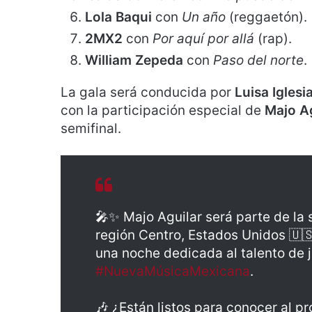
Lola Baqui
con
Un año
(reggaetón).
2MX2
con
Por aquí por allá
(rap).
William Zepeda
con
Paso del norte
.
La gala será conducida por
Luisa Igles
con la participación especial de
Majo A
semifinal.
🎤✨ Majo Aguilar será parte de la
región Centro, Estados Unidos 🇺
una noche dedicada al talento de 
#NuevaMúsicaMexicana
.
🎶 ¿Están listos para conocer al pr