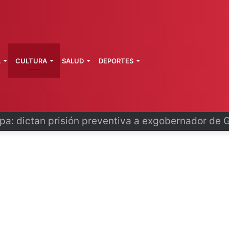
L
CULTURA
SALUD
DEPORTES
o se disculpa tras polémico plan de FIFA