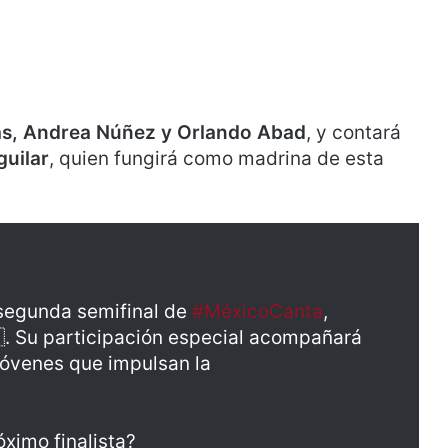
ias, Andrea Núñez y Orlando Abad
, y contará
guilar
, quien fungirá como madrina de esta
 segunda semifinal de
#MéxicoCanta
,
. Su participación especial acompañará
jóvenes que impulsan la
óximo finalista?