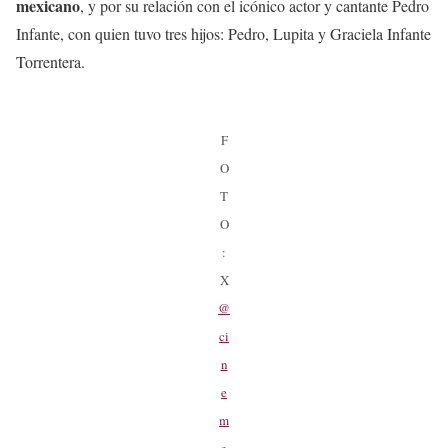
mexicano
, y por su relación con el icónico actor y cantante Pedro
Infante, con quien tuvo tres hijos: Pedro, Lupita y Graciela Infante
Torrentera.
F
O
T
O
:
X
@
ci
n
e
m