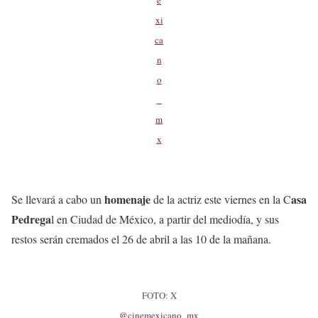
e
xi
ca
n
o
_
m
x
homenaje
asa
Se llevará a cabo un
de la actriz este viernes en la C
Pedrega
l en Ciudad de México, a partir del mediodía, y sus
restos serán cremados el 26 de abril a las 10 de la mañana.
FOTO: X
@cinemexicano_mx