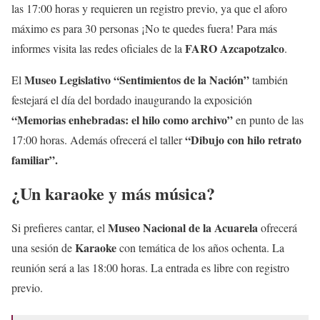
Cupo: 30 p
las 17:00 horas y requieren un registro previo, ya que el aforo
máximo es para 30 personas ¡No te quedes fuera! Para más
Info: @faroazcapotzalco
FARO Azcapotzalco
informes visita las redes oficiales de la
.
Cultura Nte. El Rosario
pic.twitter.com/wTrGL3UjiX
Museo Legislativo “Sentimientos de la Nación”
El
también
— Noche de Museos CDMX (@nochedemuseos)
July 22,
festejará el día del bordado inaugurando la exposición
2025
“Memorias enhebradas: el hilo como archivo”
en punto de las
“Dibujo con hilo retrato
17:00 horas. Además ofrecerá el taller
familiar”.
¿Un karaoke y más música?
Museo Nacional de la Acuarela
Si prefieres cantar, el
ofrecerá
Karaoke
una sesión de
con temática de los años ochenta. La
reunión será a las 18:00 horas. La entrada es libre con registro
previo.