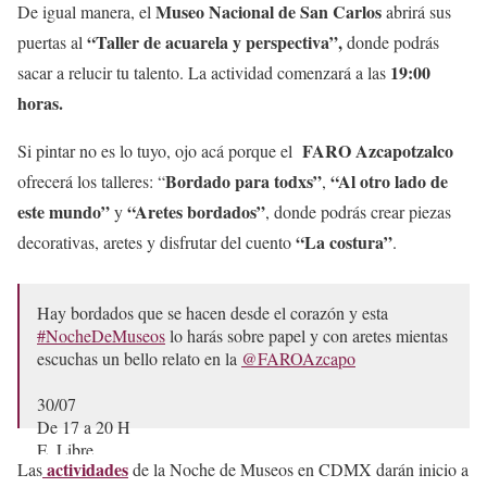
Museo Nacional de San Carlos
De igual manera, el
abrirá sus
“Taller de acuarela y perspectiva”,
puertas al
donde podrás
19:00
sacar a relucir tu talento. La actividad comenzará a las
horas.
FARO Azcapotzalco
Si pintar no es lo tuyo, ojo acá porque el
Bordado para todxs”
“Al otro lado de
ofrecerá los talleres: “
,
este mundo”
“Aretes bordados”
y
, donde podrás crear piezas
“La costura”
decorativas, aretes y disfrutar del cuento
.
Hay bordados que se hacen desde el corazón y esta
#NocheDeMuseos
lo harás sobre papel y con aretes mientas
escuchas un bello relato en la
@FAROAzcapo
30/07
De 17 a 20 H
E. Libre
actividades
Las
de la Noche de Museos en CDMX darán inicio a
Registro con QR