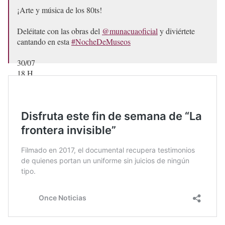
¡Arte y música de los 80ts!
Deléitate con las obras del
@munacuaoficial
y diviértete
cantando en esta
#NocheDeMuseos
30/07
18 H
E. Libre
Cupo: 30p.
Registro en el QR
Salvador Novo No. 8
pic.twitter.com/BBIFW4aiqZ
— Noche de Museos CDMX (@nochedemuseos)
July 24,
2025