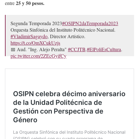
25 y 50 pesos.
entre
Segunda Temporada 2023
#OSIPN2daTemporada2023
Orquesta Sinfónica del Instituto Politécnico Nacional.
#VladimirSagaydo
, Director Artístico.
https://t.co/OmXCukUzjs
📅 Aud. "Ing. Alejo Peralta"
#CCJTB
.
#ElPoliEsCultura
.
pic.twitter.com/2ZEcGyifCy
— Orquesta Sinfónica del IPN (@OSIPN_DDC)
September 4, 2023