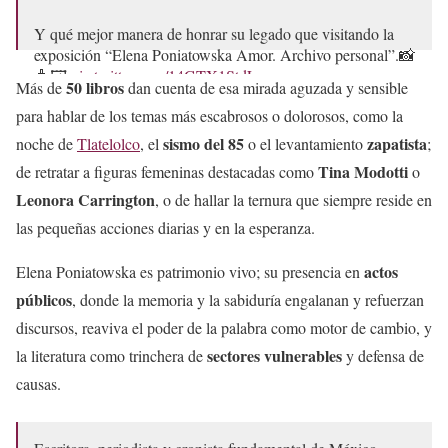
Y qué mejor manera de honrar su legado que visitando la
exposición “Elena Poniatowska Amor. Archivo personal”.📸
🧳🖼️
pic.twitter.com/14GTX1StdL
50 libros
Más de
dan cuenta de esa mirada aguzada y sensible
para hablar de los temas más escabrosos o dolorosos, como la
— Museo del Estanquillo (@m_estanquillo)
May 19, 2026
sismo del 85
zapatista
noche de
Tlatelolco
, el
o el levantamiento
;
Tina Modotti
de retratar a figuras femeninas destacadas como
o
Leonora Carrington
, o de hallar la ternura que siempre reside en
las pequeñas acciones diarias y en la esperanza.
actos
Elena Poniatowska es patrimonio vivo; su presencia en
públicos
, donde la memoria y la sabiduría engalanan y refuerzan
discursos, reaviva el poder de la palabra como motor de cambio, y
sectores vulnerables
la literatura como trinchera de
y defensa de
causas.