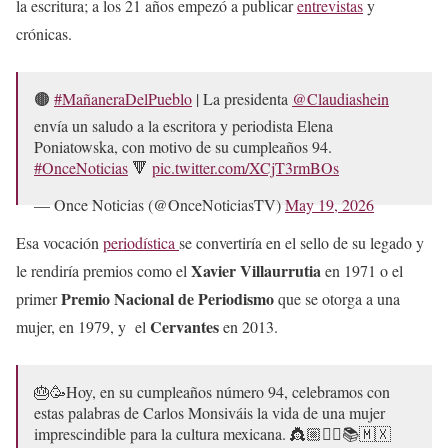
la escritura; a los 21 años empezó a publicar
entrevistas
y
crónicas.
🟤
#MañaneraDelPueblo
| La presidenta
@Claudiashein
envía un saludo a la escritora y periodista Elena
Poniatowska, con motivo de su cumpleaños 94.
#OnceNoticias
🔻
pic.twitter.com/XCjT3rmBOs
— Once Noticias (@OnceNoticiasTV)
May 19, 2026
Esa vocación
periodística
se convertiría en el sello de su legado y
Xavier Villaurrutia
le rendiría premios como el
en 1971 o el
Premio Nacional de Periodismo
primer
que se otorga a una
Cervantes
mujer, en 1979, y el
en 2013.
🎂🥳Hoy, en su cumpleaños número 94, celebramos con
estas palabras de Carlos Monsiváis la vida de una mujer
imprescindible para la cultura mexicana. 👸🏼✍🏼📚🇲🇽