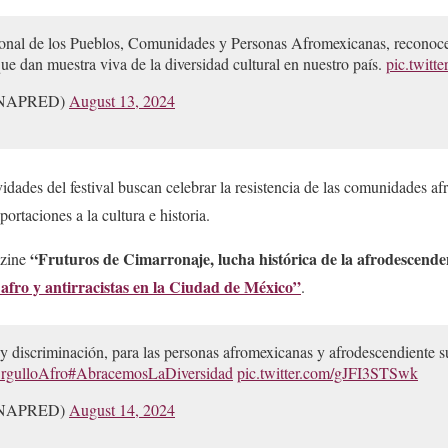
ional de los Pueblos, Comunidades y Personas Afromexicanas, reconoc
ue dan muestra viva de la diversidad cultural en nuestro país.
pic.twitt
NAPRED)
August 13, 2024
vidades del festival buscan celebrar la resistencia de las comunidades 
rtaciones a la cultura e historia.
“Fruturos de Cimarronaje, lucha histórica de la afrodescende
nzine
 afro y antirracistas en la Ciudad de México”
.
 y discriminación, para las personas afromexicanas y afrodescendiente s
rgulloAfro
#AbracemosLaDiversidad
pic.twitter.com/gJFI3STSwk
NAPRED)
August 14, 2024