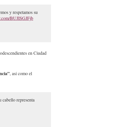
emos y respetamos su
er.com/BUJISGJFjb
afrodescendientes en Ciudad
ncia”
, así como el
u cabello representa