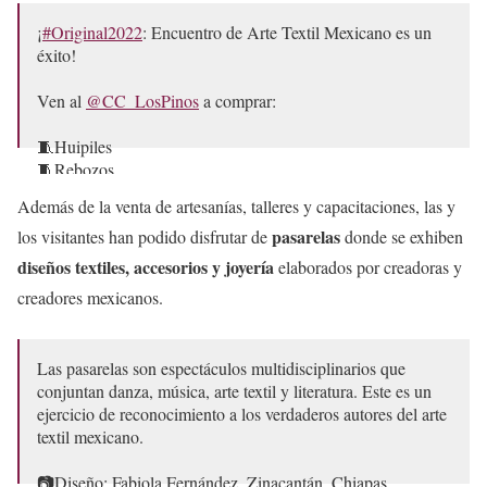
¡
#Original2022
: Encuentro de Arte Textil Mexicano es un
éxito!
Ven al
@CC_LosPinos
a comprar:
🧵Huipiles
🧵Rebozos
🧵Gabanes
Además de la venta de artesanías, talleres y capacitaciones, las y
🧵Pantalones
pasarelas
los visitantes han podido disfrutar de
donde se exhiben
🧵Sarapes
🧵Quexquémitl
diseños textiles, accesorios y joyería
elaborados por creadoras y
🧵Guayaberas
creadores mexicanos.
🧵Huaraches
🧵Arte utilitario
🧵Sombreros
Las pasarelas son espectáculos multidisciplinarios que
🧵Morrales
conjuntan danza, música, arte textil y literatura. Este es un
🧵Y más
ejercicio de reconocimiento a los verdaderos autores del arte
textil mexicano.
📅 Hasta el 20 de noviembre
pic.twitter.com/lHYWaqfPd1
📷Diseño: Fabiola Fernández, Zinacantán, Chiapas.
— Secretaría de Cultura (@cultura_mx)
November 19, 2022