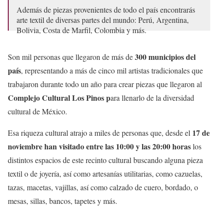
Además de piezas provenientes de todo el país encontrarás
arte textil de diversas partes del mundo: Perú, Argentina,
Bolivia, Costa de Marfil, Colombia y más.
Ven a
@OriginalMexico
.
300 municipios del
Son mil personas que llegaron de más de
país
, representando a más de cinco mil artistas tradicionales que
📍
@CC_LosPinos
pic.twitter.com/tR9pVDo5tm
trabajaron durante todo un año para crear piezas que llegaron al
— Secretaría de Cultura (@cultura_mx)
November 20, 2022
Complejo Cultural Los Pinos p
ara llenarlo de la diversidad
cultural de México.
17 de
Esa riqueza cultural atrajo a miles de personas que, desde el
noviembre han visitado entre las 10:00 y las 20:00 horas
los
distintos espacios de este recinto cultural buscando alguna pieza
textil o de joyería, así como artesanías utilitarias, como cazuelas,
tazas, macetas, vajillas, así como calzado de cuero, bordado, o
mesas, sillas, bancos, tapetes y más.