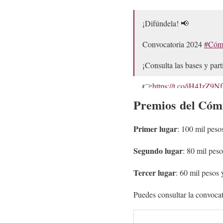
¡Difúndela! 📢
Convocatoria 2024
#Cóm
¡Consulta las bases y part
👉
https://t.co/iH4JzZ9N
Premios
del
Cómi
— INALIMEXICO (@
Primer lugar
: 100 mil peso
Segundo lugar
: 80 mil peso
Tercer lugar
: 60 mil pesos 
Puedes consultar la convoca