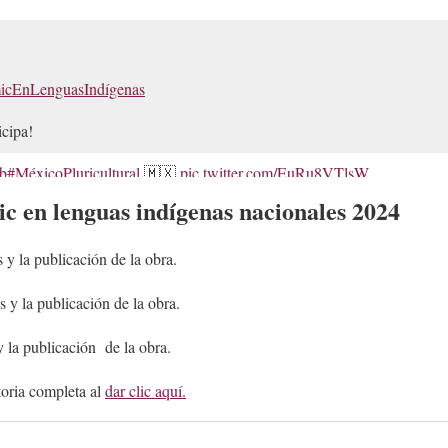
icEnLenguasIndígenas
icipa!
fb
#MéxicoPluricultural
🇲🇽
pic.twitter.com/EuRu8VTlsW
c en lenguas indígenas nacionales 2024
INALIMEXICO)
June 4, 2024
s y la publicación de la obra.
s y la publicación de la obra.
y la publicación de la obra.
toria completa al
dar clic aquí.