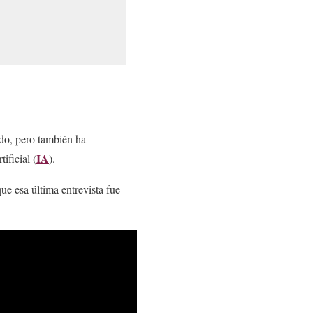
ado, pero también ha
IA
ificial (
).
ue esa última entrevista fue