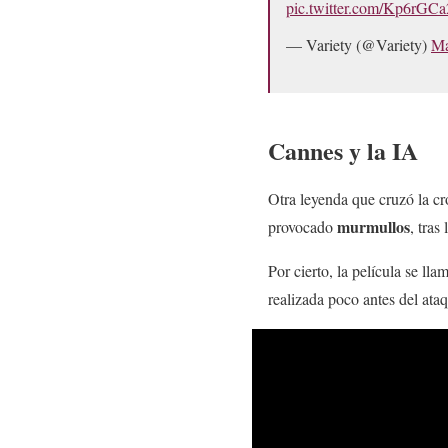
pic.twitter.com/Kp6rGC
— Variety (@Variety)
Ma
Cannes y la IA
Otra leyenda que cruzó la cr
murmullos
provocado
, tras
Por cierto, la película se lla
realizada poco antes del ata