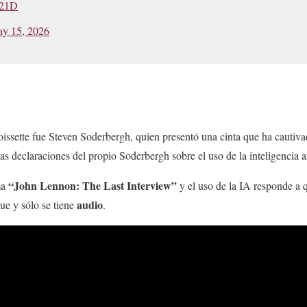
a21D
y 15, 2026
oissette fue Steven Soderbergh, quien presentó una cinta que ha cautiv
 las declaraciones del propio Soderbergh sobre el uso de la inteligencia art
“John Lennon: The Last Interview”
ma
y el uso de la IA responde a q
audio
que y sólo se tiene
.