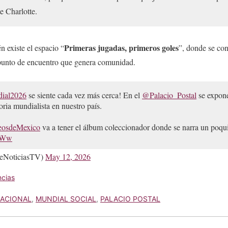
e Charlotte.
Primeras jugadas, primeros goles
n existe el espacio “
”, donde se con
 punto de encuentro que genera comunidad.
ial2026
se siente cada vez más cerca! En el
@Palacio_Postal
se expon
toria mundialista en nuestro país.
osdeMexico
va a tener el álbum coleccionador donde se narra un poq
mjWw
eNoticiasTV)
May 12, 2026
cias
NACIONAL
,
MUNDIAL SOCIAL
,
PALACIO POSTAL