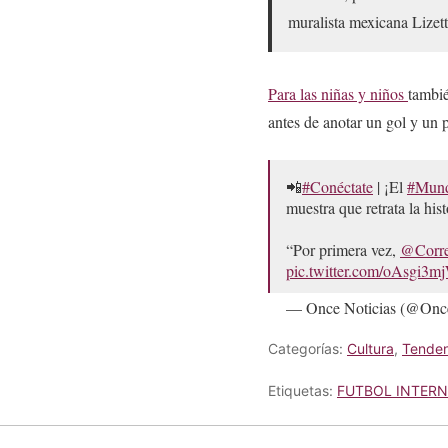
muralista mexicana Lizett
Para las niñas y niños
tambié
antes de anotar un gol y un
📲
#Conéctate
| ¡El
#Mund
muestra que retrata la his
“Por primera vez,
@Corre
pic.twitter.com/oAsgi3
— Once Noticias (@Onc
Categorías:
Cultura
,
Tenden
Etiquetas:
FUTBOL INTER