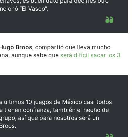
 chavos, es buen dato para decirles otro
ncionó “El Vasco”.
 Hugo Broos
, compartió que lleva mucho
cana, aunque sabe que
será difícil sacar los 3
os últimos 10 juegos de México casi todos
ue tienen confianza, también el hecho de
grupo, así que para nosotros será un
Broos.