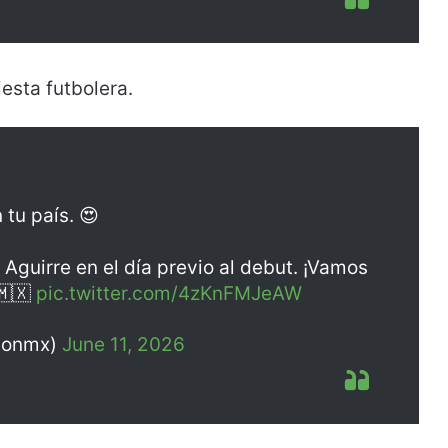
iesta futbolera.
tu país. 😍
 Aguirre en el día previo al debut. ¡Vamos
🇽
pic.twitter.com/4zKnFMJeAW
cionmx)
June 11, 2026