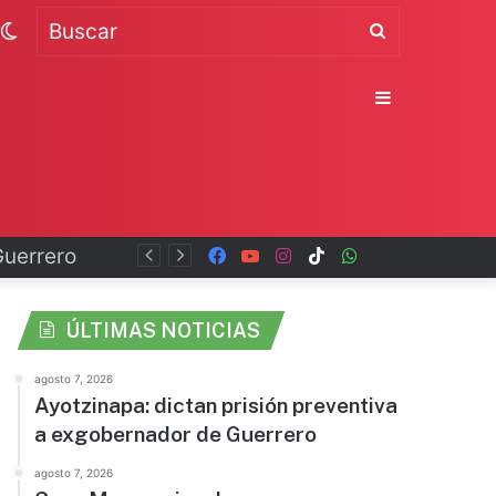
Switch
Buscar
skin
Sidebar
Facebook
YouTube
Instagram
TikTok
WhatsApp
x
ÚLTIMAS NOTICIAS
agosto 7, 2026
Ayotzinapa: dictan prisión preventiva
a exgobernador de Guerrero
agosto 7, 2026