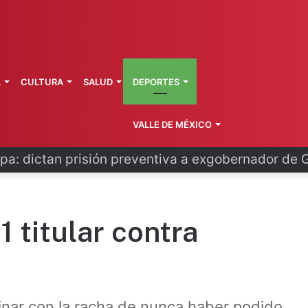
L
CULTURA
SALUD
DEPORTES
VALLE DE MÉXICO
o se disculpa tras polémico plan de FIFA
1 titular contra
nar con la racha de nunca haber podido