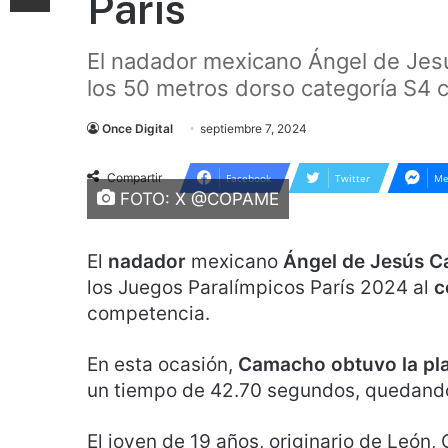
París
El nadador mexicano Ángel de Jes
los 50 metros dorso categoría S4 
Once Digital
septiembre 7, 2024
Compartir
Facebook
Twitter
Me
FOTO: X @COPAME
El
nadador
mexicano
Ángel de Jesús 
los Juegos Paralímpicos París 2024 al
c
competencia.
En esta ocasión,
Camacho obtuvo la pla
un tiempo de 42.70 segundos, quedando 
El joven de 19 años, originario de León