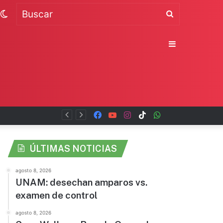
Switch
Buscar
skin
Sidebar
Facebook
YouTube
Instagram
TikTok
WhatsApp
x
ÚLTIMAS NOTICIAS
agosto 8, 2026
UNAM: desechan amparos vs.
examen de control
agosto 8, 2026