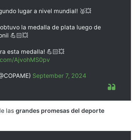
undo lugar a nivel mundial! 🥈💥
obtuvo la medalla de plata luego de
onil 💪🏻💥
ra esta medalla! 💪🏻💥
er.com/AjvohMS0pv
 (@COPAME)
September 7, 2024
e las
grandes promesas del deporte