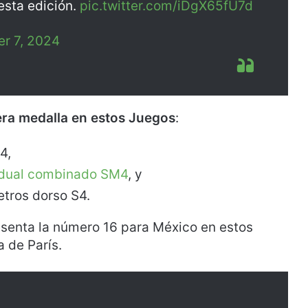
esta edición.
pic.twitter.com/iDgX65fU7d
r 7, 2024
ra medalla en estos Juegos
:
4,
vidual combinado SM4
, y
etros dorso S4.
esenta la número 16 para México en estos
 de París.