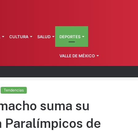
L
CULTURA
SALUD
DEPORTES
VALLE DE MÉXICO
suma 400 medallas en Santo Domingo
Tendencias
amacho suma su
n Paralímpicos de