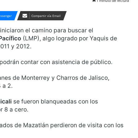
1 minuto de lectura
ssenger
Compartir vía Email
iniciaron el camino para buscar el
Pacífico
(LMP), algo logrado por Yaquis de
011 y 2012.
 podrán contar con asistencia de público.
anes de Monterrey y Charros de Jalisco,
 a 2.
cali
se fueron blanqueadas con los
r 8 a cero.
nados de Mazatlán perdieron de visita con los