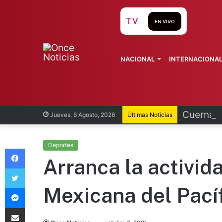
TV
EN VIVO
NACIONAL
INTERNACIONA
Cuernava
Jueves, 6 Agosto, 2026
Últimas Noticias
Deportes
Facebook
Arranca la activida
Twitter
Messenger
Mexicana del Pací
Compartir vía Email