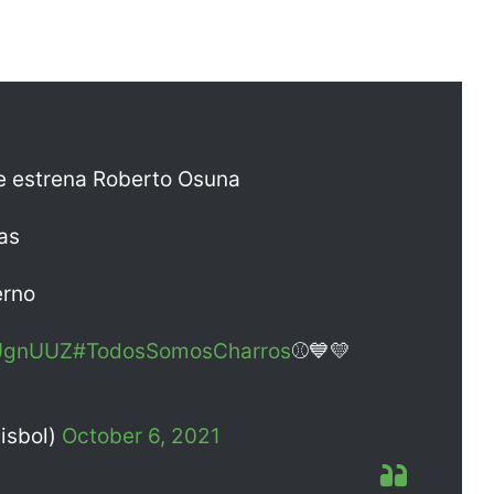
e estrena Roberto Osuna
ras
erno
RUgnUUZ
#TodosSomosCharros
⚾💙💛
isbol)
October 6, 2021