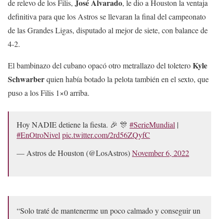
José Alvarado
de relevo de los Filis,
, le dio a Houston la ventaja
definitiva para que los Astros se llevaran la final del campeonato
de las Grandes Ligas, disputado al mejor de siete, con balance de
4-2.
Kyle
El bambinazo del cubano opacó otro metrallazo del toletero
Schwarber
quien había botado la pelota también en el sexto, que
puso a los Filis 1×0 arriba.
Hoy NADIE detiene la fiesta. 🎉 🎊
#SerieMundial
|
#EnOtroNivel
pic.twitter.com/2rd56ZQyfC
— Astros de Houston (@LosAstros)
November 6, 2022
“Solo traté de mantenerme un poco calmado y conseguir un